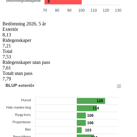
Bedömningsdeltagande
0
70
80
90
100
110
120
130
Bedömning 2026, 5 år
Exteriör
8,13
Ridegenskaper
7,21
Total
7,53
Ridegenskaper utan pass
7,61
Totalt utan pass
7,79
BLUP exteriör
Huvud
120
Hals-manke-bog
114
Rygg-kors
106
Proportioner
106
Ben
103
Benställning