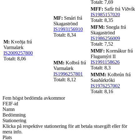
Totalt: 7,69
MFF:
Safír frá Viðvík
IS1985157020
MF:
Smári frá
Totalt: 8,35
Skagaströnd
MFM:
Snegla frá
IS1993156910
Skagaströnd
Totalt: 8,34
IS1986256009
M:
Kveðja frá
Totalt: 7,52
Varmalæk
MMF:
Kormákur frá
IS2009257800
Flugumýri II
Totalt: 8,06
IS1991158626
MM:
Kolbrá frá
Totalt: 8,3
Varmalæk
IS1996257801
MMM:
Kolbrún frá
Totalt: 8,12
Sauðárkróki
IS1976257002
Totalt: 8,16
Fem högst bedömda avkommor
FEIF-id
Namn
Bedömning
Stationering
Klicka på respektive stationering för att betala stoavgift eller för
mera info.
Plats