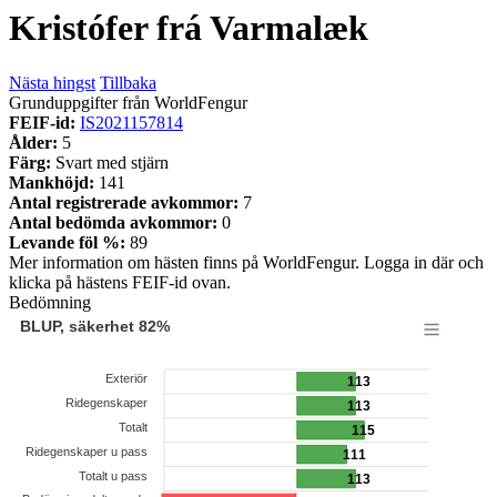
Kristófer frá Varmalæk
Nästa hingst
Tillbaka
Grunduppgifter från WorldFengur
FEIF-id:
IS2021157814
Ålder:
5
Färg:
Svart med stjärn
Mankhöjd:
141
Antal registrerade avkommor:
7
Antal bedömda avkommor:
0
Levande föl %:
89
Mer information om hästen finns på WorldFengur. Logga in där och
klicka på hästens FEIF-id ovan.
Bedömning
BLUP, säkerhet 82%
Exteriör
113
Ridegenskaper
113
Totalt
115
Ridegenskaper u pass
111
Totalt u pass
113