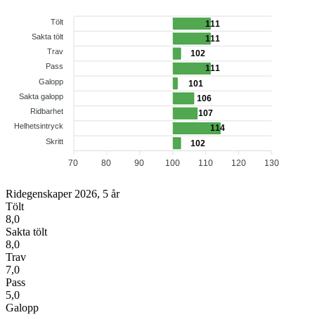
Tölt
111
Sakta tölt
111
Trav
102
Pass
111
Galopp
101
Sakta galopp
106
Ridbarhet
107
Helhetsintryck
114
Skritt
102
70
80
90
100
110
120
130
Ridegenskaper 2026, 5 år
Tölt
8,0
Sakta tölt
8,0
Trav
7,0
Pass
5,0
Galopp