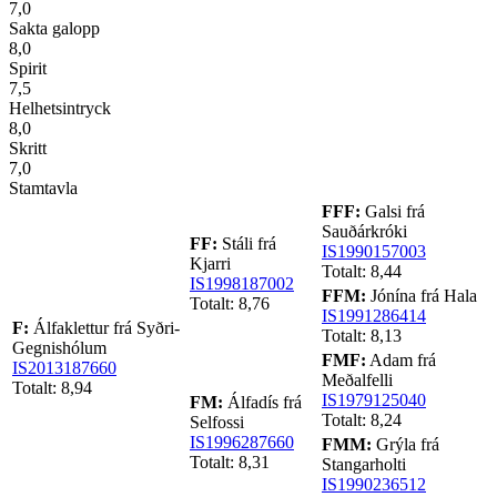
7,0
Sakta galopp
8,0
Spirit
7,5
Helhetsintryck
8,0
Skritt
7,0
Stamtavla
FFF:
Galsi frá
Sauðárkróki
FF:
Stáli frá
IS1990157003
Kjarri
Totalt: 8,44
IS1998187002
FFM:
Jónína frá Hala
Totalt: 8,76
IS1991286414
F:
Álfaklettur frá Syðri-
Totalt: 8,13
Gegnishólum
FMF:
Adam frá
IS2013187660
Meðalfelli
Totalt: 8,94
IS1979125040
FM:
Álfadís frá
Totalt: 8,24
Selfossi
IS1996287660
FMM:
Grýla frá
Totalt: 8,31
Stangarholti
IS1990236512