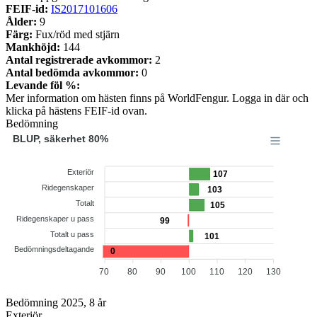
FEIF-id:
IS2017101606
Ålder:
9
Färg:
Fux/röd med stjärn
Mankhöjd:
144
Antal registrerade avkommor:
2
Antal bedömda avkommor:
0
Levande föl %:
Mer information om hästen finns på WorldFengur. Logga in där och
klicka på hästens FEIF-id ovan.
Bedömning
BLUP, säkerhet 80%
Exteriör
107
Ridegenskaper
103
Totalt
105
Ridegenskaper u pass
99
Totalt u pass
101
Bedömningsdeltagande
0
70
80
90
100
110
120
130
Bedömning 2025, 8 år
Exteriör