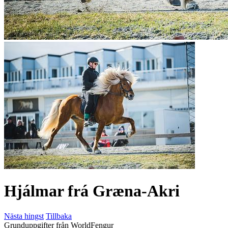
Hjálmar frá Græna-Akri
Nästa hingst
Tillbaka
Grunduppgifter från WorldFengur