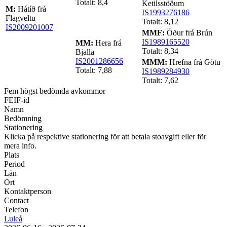
Totalt: 8,4
Ketilsstöðum
M:
Hátíð frá
IS1993276186
Flagveltu
Totalt: 8,12
IS2009201007
MMF:
Óður frá Brún
IS1989165520
MM:
Hera frá
Totalt: 8,34
Bjalla
IS2001286656
MMM:
Hrefna frá Götu
Totalt: 7,88
IS1989284930
Totalt: 7,62
Fem högst bedömda avkommor
FEIF-id
Namn
Bedömning
Stationering
Klicka på respektive stationering för att betala stoavgift eller för
mera info.
Plats
Period
Län
Ort
Kontaktperson
Contact
Telefon
Luleå