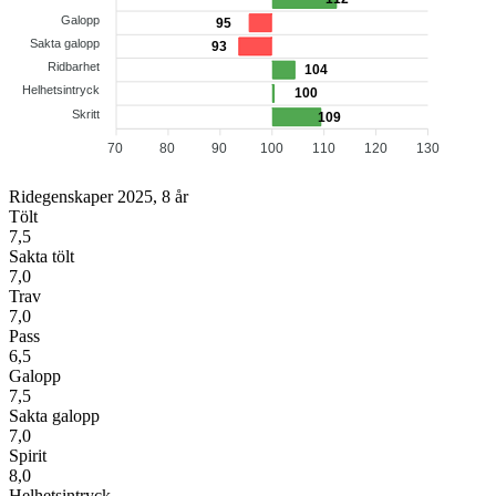
Galopp
95
Sakta galopp
93
Ridbarhet
104
Helhetsintryck
100
Skritt
109
70
80
90
100
110
120
130
Ridegenskaper 2025, 8 år
Tölt
7,5
Sakta tölt
7,0
Trav
7,0
Pass
6,5
Galopp
7,5
Sakta galopp
7,0
Spirit
8,0
Helhetsintryck