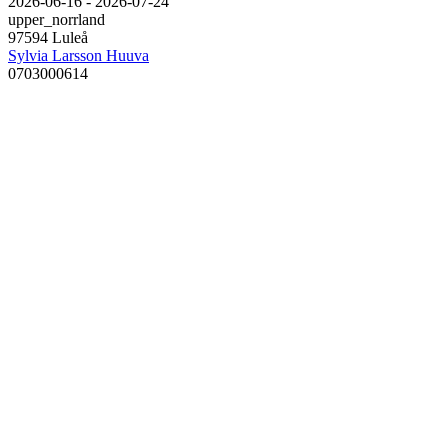
2026-06-16 - 2026-07-24
upper_norrland
97594 Luleå
Sylvia Larsson Huuva
0703000614