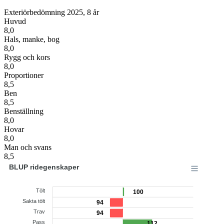
Exteriörbedömning 2025, 8 år
Huvud
8,0
Hals, manke, bog
8,0
Rygg och kors
8,0
Proportioner
8,5
Ben
8,5
Benställning
8,0
Hovar
8,0
Man och svans
8,5
BLUP ridegenskaper
Tölt
100
Sakta tölt
94
Trav
94
Pass
112