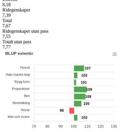
8,18
Ridegenskaper
7,39
Total
7,67
Ridegenskaper utan pass
7,55
Totalt utan pass
7,77
BLUP exteriör
Huvud
107
Hals-manke-bog
102
Rygg-kors
101
Proportioner
109
Ben
108
Benställning
105
Hovar
96
Man och svans
102
70
80
90
100
110
120
130