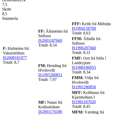
7,5
Skritt
8,5
Stamtavla
FFF:
Keilir frá Miðsitju
IS1994158700
FF:
Álfasteinn frá
Totalt: 8,63
Selfossi
FFM:
Álfadís frá
IS2001187660
Selfossi
Totalt: 8,54
IS1996287660
F:
Hafsteinn frá
Totalt: 8,31
Vakurstöðum
IS2008181977
FMF:
Orri frá Þúfu í
Totalt: 8,7
Landeyjum
FM:
Hending frá
IS1986186055
Hvolsvelli
Totalt: 8,34
IS1995280851
FMM:
Viðja frá
Totalt: 7,97
Hvolsvelli
IS1991280850
MFF:
Kolfinnur frá
Kjarnholtum I
IS1981187020
MF:
Natan frá
Totalt: 8,45
Ketilsstöðum
IS2001176186
MFM:
Vænting frá