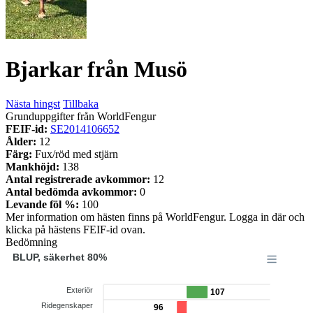
Bjarkar från Musö
Nästa hingst
Tillbaka
Grunduppgifter från WorldFengur
FEIF-id:
SE2014106652
Ålder:
12
Färg:
Fux/röd med stjärn
Mankhöjd:
138
Antal registrerade avkommor:
12
Antal bedömda avkommor:
0
Levande föl %:
100
Mer information om hästen finns på WorldFengur. Logga in där och
klicka på hästens FEIF-id ovan.
Bedömning
BLUP, säkerhet 80%
Exteriör
107
Ridegenskaper
96