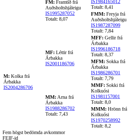
IS1984165012
FM:
Framtíð frá
Totalt: 8,41
Auðsholtshjáleigu
IS1995287052
FMM:
Freyja frá
Totalt: 8,07
Auðsholtshjáleigu
IS1987287099
Totalt: 7,84
MFF:
Gellir frá
Árbakka
IS1996186718
MF:
Léttir frá
Totalt: 8,37
Árbakka
MFM:
Sokka frá
IS2001186706
Árbakka
IS1986286701
M:
Kolka frá
Totalt: 7,79
Árbakka
MMF:
Sokki frá
IS2004286706
Kolkuósi
IS1981157001
MM:
Arna frá
Totalt: 8,0
Árbakka
IS1988286702
MMM:
Hrönn frá
Totalt: 7,43
Kolkuósi
IS1970258992
Totalt: 8,2
Fem högst bedömda avkommor
FEIF-id