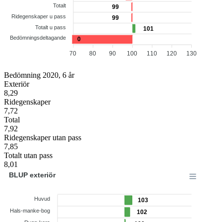
Totalt
99
Ridegenskaper u pass
99
Totalt u pass
101
Bedömningsdeltagande
0
70
80
90
100
110
120
130
Bedömning 2020, 6 år
Exteriör
8,29
Ridegenskaper
7,72
Total
7,92
Ridegenskaper utan pass
7,85
Totalt utan pass
8,01
BLUP exteriör
Huvud
103
Hals-manke-bog
102