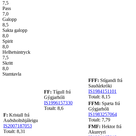
7,5
Pass
7,0
Galopp
8,5
Sakta galopp
8,0
Spirit
8,0
Helhetsintryck
7,5
Skritt
8,0
Stamtavla
FFF:
Stígandi frá
Sauðárkróki
IS1984151101
FF:
Tígull frá
Totalt: 8,15
Gýgjarhóli
IS1996157330
FFM:
Spæta frá
Totalt: 8,6
Gýgjarhóli
IS1983257064
F:
Kristall frá
Totalt: 7,79
Auðsholtshjáleigu
IS2007187053
FMF:
Hektor frá
Totalt: 8,31
Akureyri