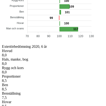
Rygg-kors
100
Proportioner
109
Ben
101
Benställning
99
Hovar
100
Man och svans
117
70
80
90
100
110
120
130
Exteriörbedömning 2020, 6 år
Huvud
8,0
Hals, manke, bog
8,0
Rygg och kors
8,0
Proportioner
8,5
Ben
8,5
Benställning
7,5
Hovar