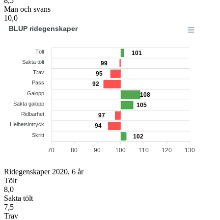
8,5
Man och svans
10,0
BLUP ridegenskaper
Tölt
101
Sakta tölt
99
Trav
95
Pass
92
Galopp
108
Sakta galopp
105
Ridbarhet
97
Helhetsintryck
94
Skritt
102
70
80
90
100
110
120
130
Ridegenskaper 2020, 6 år
Tölt
8,0
Sakta tölt
7,5
Trav