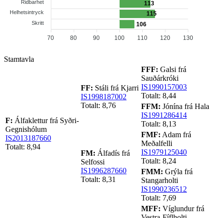
Ridbarhet
113
Helhetsintryck
115
Skritt
106
70
80
90
100
110
120
130
Stamtavla
FFF:
Galsi frá
Sauðárkróki
IS1990157003
FF:
Stáli frá Kjarri
Totalt: 8,44
IS1998187002
Totalt: 8,76
FFM:
Jónína frá Hala
IS1991286414
F:
Álfaklettur frá Syðri-
Totalt: 8,13
Gegnishólum
FMF:
Adam frá
IS2013187660
Meðalfelli
Totalt: 8,94
IS1979125040
FM:
Álfadís frá
Totalt: 8,24
Selfossi
IS1996287660
FMM:
Grýla frá
Totalt: 8,31
Stangarholti
IS1990236512
Totalt: 7,69
MFF:
Víglundur frá
Vestra-Fíflholti