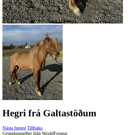
Hegri frá Galtastöðum
Nästa hingst
Tillbaka
Grunduppgifter från WorldFengur