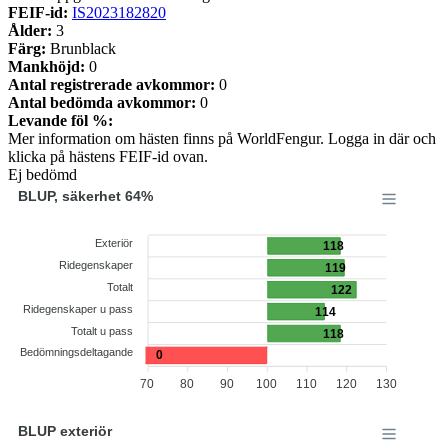
FEIF-id:
IS2023182820
Ålder:
3
Färg:
Brunblack
Mankhöjd:
0
Antal registrerade avkommor:
0
Antal bedömda avkommor:
0
Levande föl %:
Mer information om hästen finns på WorldFengur. Logga in där och
klicka på hästens FEIF-id ovan.
Ej bedömd
BLUP, säkerhet 64%
Exteriör
118
Ridegenskaper
119
Totalt
122
Ridegenskaper u pass
114
Totalt u pass
118
Bedömningsdeltagande
0
70
80
90
100
110
120
130
BLUP exteriör