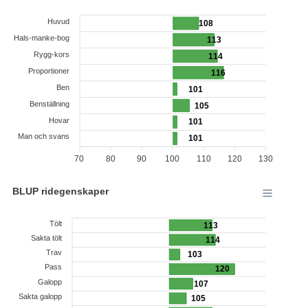
Huvud
108
Hals-manke-bog
113
Rygg-kors
114
Proportioner
116
Ben
101
Benställning
105
Hovar
101
Man och svans
101
70
80
90
100
110
120
130
BLUP ridegenskaper
Tölt
113
Sakta tölt
114
Trav
103
Pass
120
Galopp
107
Sakta galopp
105