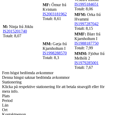
IS1995184651
MF:
Ómur frá
Totalt: 8,06
Kvistum
IS2003181962
MFM:
Orka frá
Totalt: 8,61
Hvammi
IS1997287042
M:
Ninja frá Jöklu
Totalt: 8,15
IS2015201740
MMF:
Blær frá
Totalt: 8,07
Kjarnholtum I
IS1988187750
MM:
Gæja frá
Totalt: 7,99
Kjarnholtum I
IS1998288570
MMM:
Fjöður frá
Totalt: 8,3
Melhóli 2
IS1979285001
Totalt: 7,67
Fem högst bedömda avkommor
Denna hingst saknar bedömda avkommor
Stationering
Klicka på respektive stationering för att betala stoavgift eller för
mera info.
Plats
Period
Län
Ort
Kontaktperson