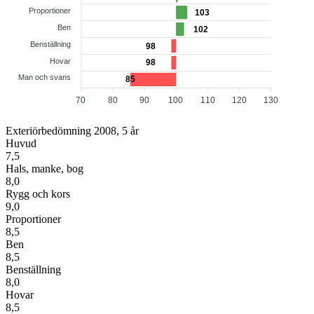
Proportioner
103
Ben
102
Benställning
98
Hovar
98
Man och svans
85
70
80
90
100
110
120
130
Exteriörbedömning 2008, 5 år
Huvud
7,5
Hals, manke, bog
8,0
Rygg och kors
9,0
Proportioner
8,5
Ben
8,5
Benställning
8,0
Hovar
8,5