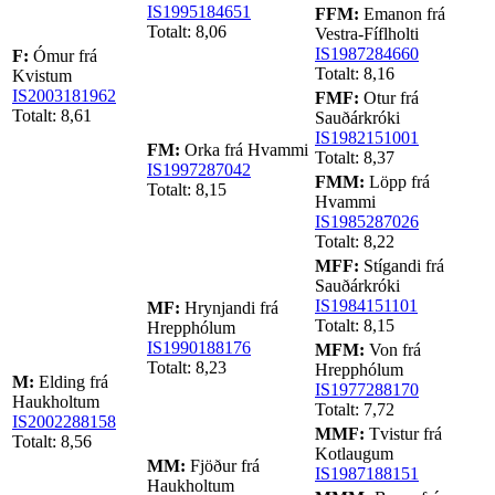
IS1995184651
FFM:
Emanon frá
Totalt: 8,06
Vestra-Fíflholti
IS1987284660
F:
Ómur frá
Totalt: 8,16
Kvistum
IS2003181962
FMF:
Otur frá
Totalt: 8,61
Sauðárkróki
IS1982151001
FM:
Orka frá Hvammi
Totalt: 8,37
IS1997287042
FMM:
Löpp frá
Totalt: 8,15
Hvammi
IS1985287026
Totalt: 8,22
MFF:
Stígandi frá
Sauðárkróki
IS1984151101
MF:
Hrynjandi frá
Totalt: 8,15
Hrepphólum
IS1990188176
MFM:
Von frá
Totalt: 8,23
Hrepphólum
M:
Elding frá
IS1977288170
Haukholtum
Totalt: 7,72
IS2002288158
MMF:
Tvistur frá
Totalt: 8,56
Kotlaugum
MM:
Fjöður frá
IS1987188151
Haukholtum