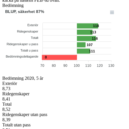
klicka på hästens FEIF-id ovan.
Bedömning
BLUP, säkerhet 87%
Exteriör
118
Ridegenskaper
113
Totalt
116
Ridegenskaper u pass
107
Totalt u pass
111
Bedömningsdeltagande
0
70
80
90
100
110
120
130
Bedömning 2020, 5 år
Exteriör
8,73
Ridegenskaper
8,41
Total
8,52
Ridegenskaper utan pass
8,39
Totalt utan pass