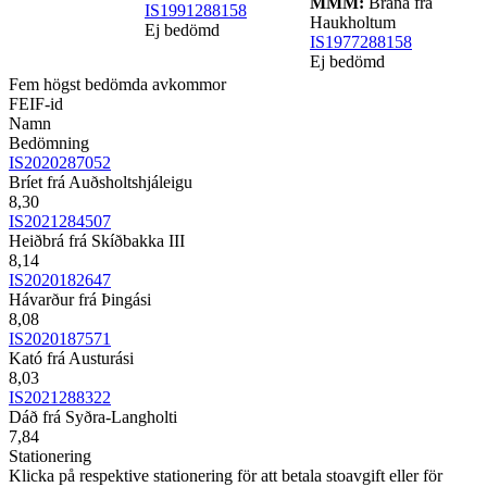
MMM:
Brana frá
IS1991288158
Haukholtum
Ej bedömd
IS1977288158
Ej bedömd
Fem högst bedömda avkommor
FEIF-id
Namn
Bedömning
IS2020287052
Bríet frá Auðsholtshjáleigu
8,30
IS2021284507
Heiðbrá frá Skíðbakka III
8,14
IS2020182647
Hávarður frá Þingási
8,08
IS2020187571
Kató frá Austurási
8,03
IS2021288322
Dáð frá Syðra-Langholti
7,84
Stationering
Klicka på respektive stationering för att betala stoavgift eller för