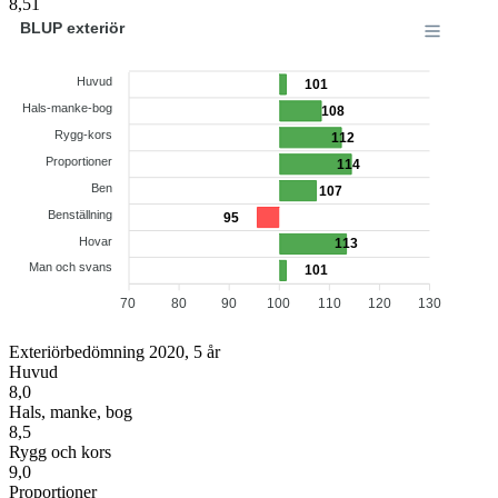
8,51
BLUP exteriör
Huvud
101
Hals-manke-bog
108
Rygg-kors
112
Proportioner
114
Ben
107
Benställning
95
Hovar
113
Man och svans
101
70
80
90
100
110
120
130
Exteriörbedömning 2020, 5 år
Huvud
8,0
Hals, manke, bog
8,5
Rygg och kors
9,0
Proportioner