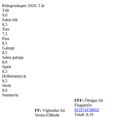
Ridegenskaper 2020, 5 år
Tölt
9,0
Sakta tölt
8,5
Trav
7,5
Pass
8,5
Galopp
8,5
Sakta galopp
8,0
Spirit
8,5
Helhetsintryck
8,5
Skritt
8,0
Stamtavla
FFF:
Ófeigur frá
Flugumýri
IS1974158602
FF:
Víglundur frá
Totalt: 8,19
Vestra-Fíflholti