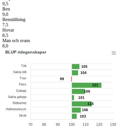
9,5
Ben
9,0
Benställning
7,5
Hovar
8,5
Man och svans
8,0
BLUP ridegenskaper
Tölt
105
Sakta tölt
104
Trav
99
Pass
121
Galopp
109
Sakta galopp
101
Ridbarhet
114
Helhetsintryck
106
Skritt
103
70
80
90
100
110
120
130