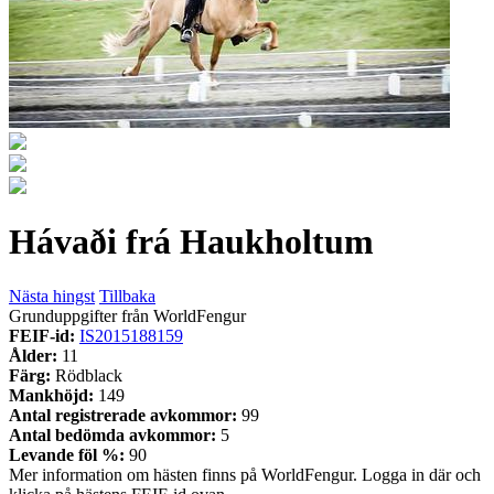
Hávaði frá Haukholtum
Nästa hingst
Tillbaka
Grunduppgifter från WorldFengur
FEIF-id:
IS2015188159
Ålder:
11
Färg:
Rödblack
Mankhöjd:
149
Antal registrerade avkommor:
99
Antal bedömda avkommor:
5
Levande föl %:
90
Mer information om hästen finns på WorldFengur. Logga in där och