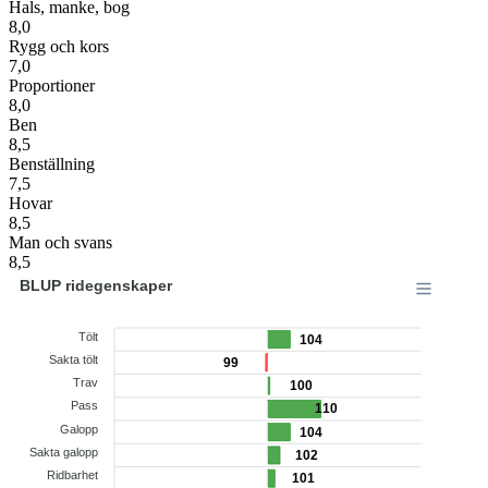
Hals, manke, bog
8,0
Rygg och kors
7,0
Proportioner
8,0
Ben
8,5
Benställning
7,5
Hovar
8,5
Man och svans
8,5
BLUP ridegenskaper
Tölt
104
Sakta tölt
99
Trav
100
Pass
110
Galopp
104
Sakta galopp
102
Ridbarhet
101