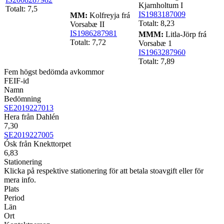
Kjarnholtum I
Totalt: 7,5
IS1983187009
MM:
Kolfreyja frá
Totalt: 8,23
Vorsabæ II
IS1986287981
MMM:
Litla-Jörp frá
Totalt: 7,72
Vorsabæ 1
IS1963287960
Totalt: 7,89
Fem högst bedömda avkommor
FEIF-id
Namn
Bedömning
SE2019227013
Hera från Dahlén
7,30
SE2019227005
Ósk från Knekttorpet
6,83
Stationering
Klicka på respektive stationering för att betala stoavgift eller för
mera info.
Plats
Period
Län
Ort