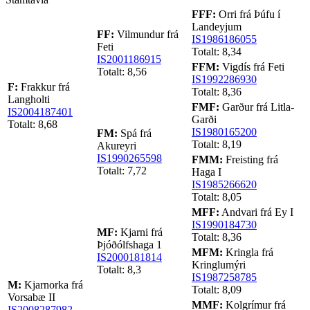
FFF:
Orri frá Þúfu í
Landeyjum
FF:
Vilmundur frá
IS1986186055
Feti
Totalt: 8,34
IS2001186915
FFM:
Vigdís frá Feti
Totalt: 8,56
IS1992286930
F:
Frakkur frá
Totalt: 8,36
Langholti
FMF:
Garður frá Litla-
IS2004187401
Garði
Totalt: 8,68
IS1980165200
FM:
Spá frá
Totalt: 8,19
Akureyri
IS1990265598
FMM:
Freisting frá
Totalt: 7,72
Haga I
IS1985266620
Totalt: 8,05
MFF:
Andvari frá Ey I
IS1990184730
MF:
Kjarni frá
Totalt: 8,36
Þjóðólfshaga 1
MFM:
Kringla frá
IS2000181814
Kringlumýri
Totalt: 8,3
IS1987258785
M:
Kjarnorka frá
Totalt: 8,09
Vorsabæ II
MMF:
Kolgrímur frá
IS2008287982