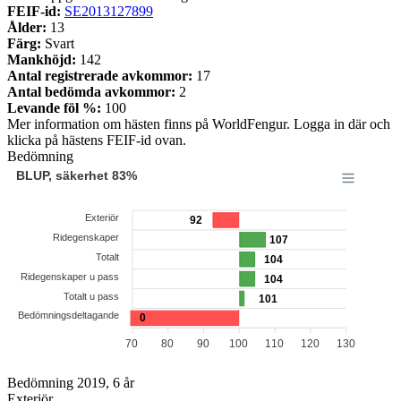
FEIF-id:
SE2013127899
Ålder:
13
Färg:
Svart
Mankhöjd:
142
Antal registrerade avkommor:
17
Antal bedömda avkommor:
2
Levande föl %:
100
Mer information om hästen finns på WorldFengur. Logga in där och
klicka på hästens FEIF-id ovan.
Bedömning
BLUP, säkerhet 83%
Exteriör
92
Ridegenskaper
107
Totalt
104
Ridegenskaper u pass
104
Totalt u pass
101
Bedömningsdeltagande
0
70
80
90
100
110
120
130
Bedömning 2019, 6 år
Exteriör