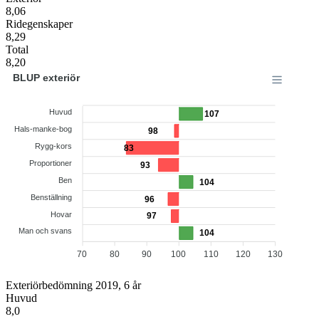
8,06
Ridegenskaper
8,29
Total
8,20
BLUP exteriör
Huvud
107
Hals-manke-bog
98
Rygg-kors
83
Proportioner
93
Ben
104
Benställning
96
Hovar
97
Man och svans
104
70
80
90
100
110
120
130
Exteriörbedömning 2019, 6 år
Huvud
8,0