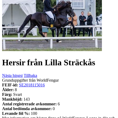
Hersir från Lilla Sträckås
Nästa hingst
Tillbaka
Grunduppgifter från WorldFengur
FEIF-id:
SE2018115016
Ålder:
8
Färg:
Svart
Mankhöjd:
143
Antal registrerade avkommor:
6
Antal bedömda avkommor:
0
Levande föl %:
100