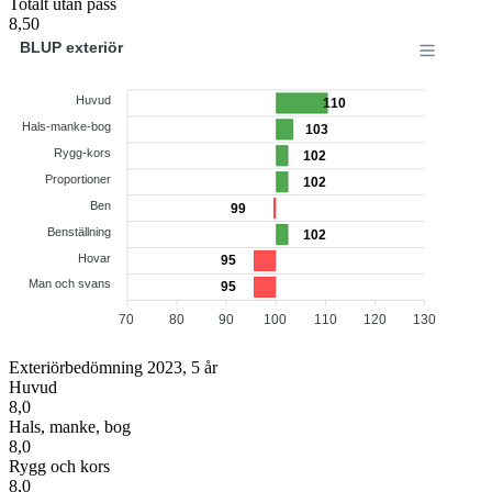
Totalt utan pass
8,50
BLUP exteriör
Huvud
110
Hals-manke-bog
103
Rygg-kors
102
Proportioner
102
Ben
99
Benställning
102
Hovar
95
Man och svans
95
70
80
90
100
110
120
130
Exteriörbedömning 2023, 5 år
Huvud
8,0
Hals, manke, bog
8,0
Rygg och kors
8,0