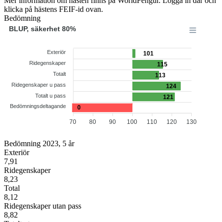
Mer information om hästen finns på WorldFengur. Logga in där och
klicka på hästens FEIF-id ovan.
Bedömning
BLUP, säkerhet 80%
Exteriör
101
Ridegenskaper
115
Totalt
113
Ridegenskaper u pass
124
Totalt u pass
121
Bedömningsdeltagande
0
70
80
90
100
110
120
130
Bedömning 2023, 5 år
Exteriör
7,91
Ridegenskaper
8,23
Total
8,12
Ridegenskaper utan pass
8,82