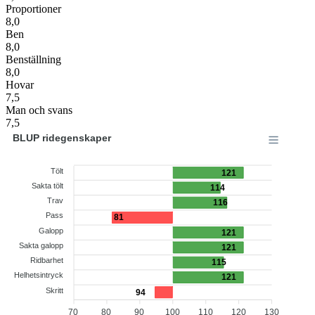
Proportioner
8,0
Ben
8,0
Benställning
8,0
Hovar
7,5
Man och svans
7,5
BLUP ridegenskaper
Tölt
121
Sakta tölt
114
Trav
116
Pass
81
Galopp
121
Sakta galopp
121
Ridbarhet
115
Helhetsintryck
121
Skritt
94
70
80
90
100
110
120
130