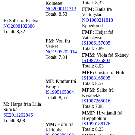
Totalt: 8,35
Kolneset
NO2000111313
FFM:
Katla fra
Totalt: 8,53
Vikingstad
NO1980211818
F:
Safir fra Kleiva
Ej bedömd
NO2008102386
Totalt: 8,32
FMF:
Heljar frá
Vatnsleysu
FM:
Von fra
IS1986157005
Verket
Totalt: 7,89
NO1995202014
FMM:
Viðja frá Skáney
Totalt: 7,84
IS1987235803
Totalt: 8,03
MFF:
Gustur frá Hóli
IS1988165895
MF:
Kraftur frá
Totalt: 8,57
Bringu
MFM:
Salka frá
IS1995165864
Kvíabekk
Totalt: 8,55
IS1987265016
M:
Harpa från Lilla
Totalt: 7,88
Sträckås
MMF:
Hrynjandi frá
SE2011202846
Hrepphólum
Totalt: 8,08
IS1990188176
MM:
Höfn frá
Totalt: 8,23
Kirkjubæ