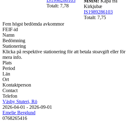
IS1998286103
MMM:
Kápa frá
Totalt: 7,78
Kirkjubæ
IS1989286103
Totalt: 7,75
Fem högst bedömda avkommor
FEIF-id
Namn
Bedömning
Stationering
Klicka på respektive stationering för att betala stoavgift eller för
mera info.
Plats
Period
Län
Ort
Kontaktperson
Contact
Telefon
Väsby Stuteri, Rö
2026-04-01 - 2026-09-01
Emelie Berglund
0768265416