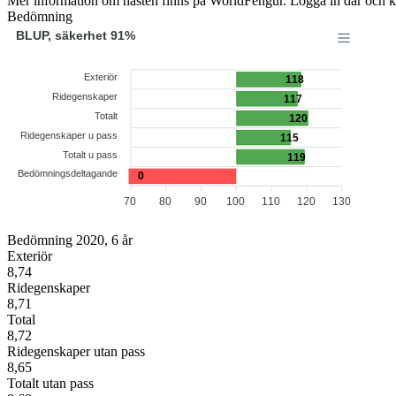
Mer information om hästen finns på WorldFengur. Logga in där och k
Bedömning
BLUP, säkerhet 91%
Exteriör
118
Ridegenskaper
117
Totalt
120
Ridegenskaper u pass
115
Totalt u pass
119
Bedömningsdeltagande
0
70
80
90
100
110
120
130
Bedömning 2020, 6 år
Exteriör
8,74
Ridegenskaper
8,71
Total
8,72
Ridegenskaper utan pass
8,65
Totalt utan pass