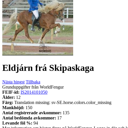
Eldjárn frá Skipaskaga
Nästa hingst
Tillbaka
Grunduppgifter från WorldFengur
FEIF-id:
IS2014101050
Ålder:
12
Färg:
Translation missing: sv-SE.horse.colors.color_missing
Mankhöjd:
150
Antal registrerade avkommor:
135
Antal bedömda avkommor:
17
Levande föl %:
94