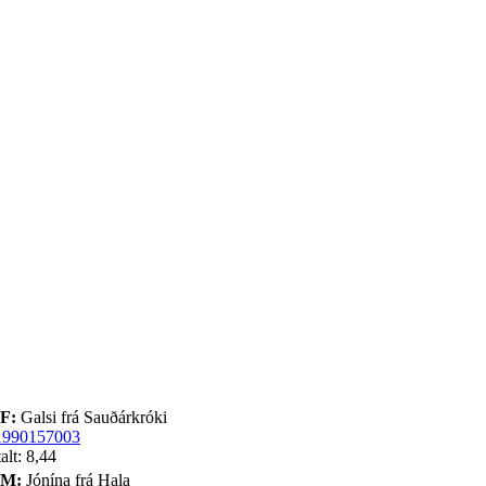
F:
Galsi frá Sauðárkróki
1990157003
alt: 8,44
M:
Jónína frá Hala