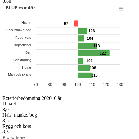
8,68
BLUP exteriör
Huvud
97
Hals-manke-bog
106
Rygg-kors
104
Proportioner
113
Ben
122
Benställning
103
Hovar
108
Man och svans
110
70
80
90
100
110
120
130
Exteriörbedömning 2020, 6 år
Huvud
8,0
Hals, manke, bog
8,5
Rygg och kors
8,5
Proportioner