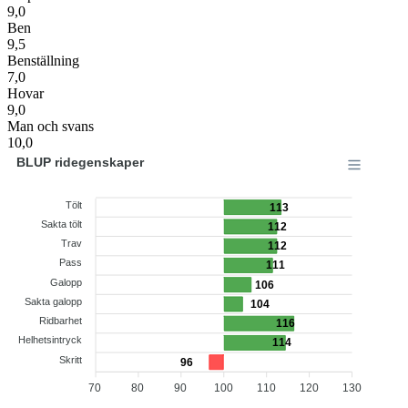
9,0
Ben
9,5
Benställning
7,0
Hovar
9,0
Man och svans
10,0
BLUP ridegenskaper
Tölt
113
Sakta tölt
112
Trav
112
Pass
111
Galopp
106
Sakta galopp
104
Ridbarhet
116
Helhetsintryck
114
Skritt
96
70
80
90
100
110
120
130