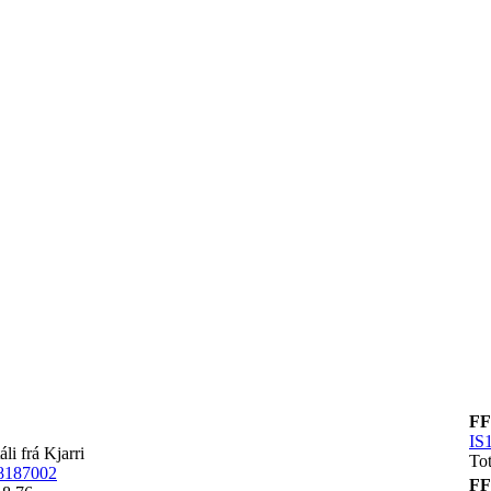
FF
IS
áli frá Kjarri
Tot
8187002
FF