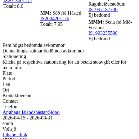
IS2013201177
Ragnheiðarstöðum
Totalt: 8,6
IS1997187730
MM:
Séð frá Hásæti
Ej bedömd
IS2004201176
MMM:
Sena frá Mið-
Totalt: 7,95
Fossum
IS1993235598
Ej bedömd
Fem högst bedömda avkommor
Denna hingst saknar bedömda avkommor
Stationering
Klicka på respektive stationering för att betala stoavgift eller för
mera info.
Plats
Period
Län
Ort
Kontaktperson
Contact
Telefon
Änghaga Islandshästar/Sjöbo
2026-04-15 - 2026-08-31
south
Vollsjö
Juliane klink