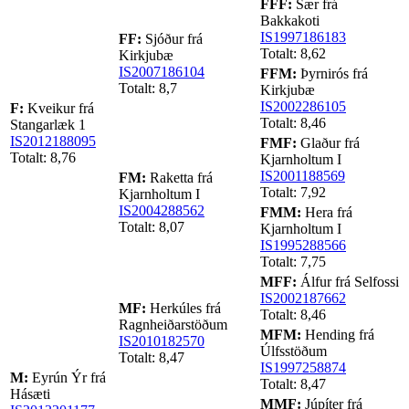
FFF:
Sær frá
Bakkakoti
IS1997186183
FF:
Sjóður frá
Totalt: 8,62
Kirkjubæ
IS2007186104
FFM:
Þyrnirós frá
Totalt: 8,7
Kirkjubæ
IS2002286105
F:
Kveikur frá
Totalt: 8,46
Stangarlæk 1
IS2012188095
FMF:
Glaður frá
Totalt: 8,76
Kjarnholtum I
IS2001188569
FM:
Raketta frá
Totalt: 7,92
Kjarnholtum I
IS2004288562
FMM:
Hera frá
Totalt: 8,07
Kjarnholtum I
IS1995288566
Totalt: 7,75
MFF:
Álfur frá Selfossi
IS2002187662
MF:
Herkúles frá
Totalt: 8,46
Ragnheiðarstöðum
MFM:
Hending frá
IS2010182570
Úlfsstöðum
Totalt: 8,47
IS1997258874
M:
Eyrún Ýr frá
Totalt: 8,47
Hásæti
MMF:
Júpíter frá