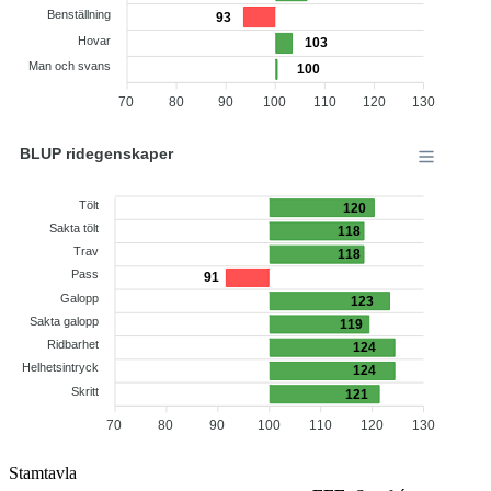
Benställning
93
Hovar
103
Man och svans
100
70
80
90
100
110
120
130
BLUP ridegenskaper
Tölt
120
Sakta tölt
118
Trav
118
Pass
91
Galopp
123
Sakta galopp
119
Ridbarhet
124
Helhetsintryck
124
Skritt
121
70
80
90
100
110
120
130
Stamtavla