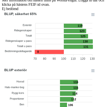
Mer information om hästen finns på WorldFengur. Logga in där och
klicka på hästens FEIF-id ovan.
Ej bedömd
BLUP, säkerhet 65%
Exteriör
119
Ridegenskaper
123
Totalt
125
Ridegenskaper u pass
130
Totalt u pass
131
Bedömningsdeltagande
0
70
80
90
100
110
120
130
BLUP exteriör
Huvud
116
Hals-manke-bog
116
Rygg-kors
114
Proportioner
112
Ben
106