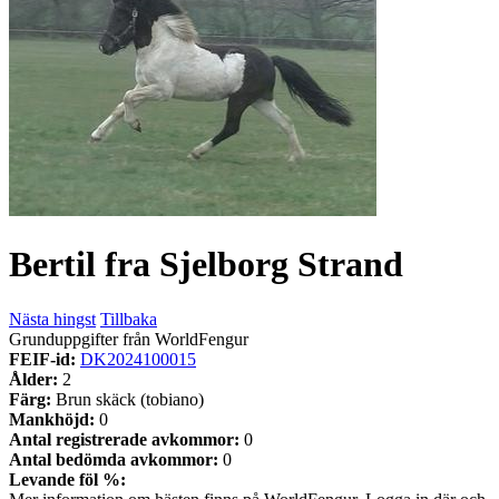
Bertil fra Sjelborg Strand
Nästa hingst
Tillbaka
Grunduppgifter från WorldFengur
FEIF-id:
DK2024100015
Ålder:
2
Färg:
Brun skäck (tobiano)
Mankhöjd:
0
Antal registrerade avkommor:
0
Antal bedömda avkommor:
0
Levande föl %: